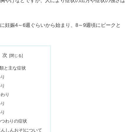
胸やけなどですが、人により症状の出方や症状の強さは
に妊娠4～6週ぐらいから始まり、8～9週頃にピークと
 次
類と主な症状
わり
わり
つわり
わり
わり
のつわりの症状
にんしんおそ)について