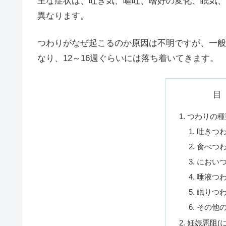
主な症状は、吐き気、嘔吐、嗜好の変化、眠気、
異なります。
つわりがなぜ起こるのか原因は不明ですが、一般
なり、12～16週ぐらいには落ち着いてきます。
目
つわりの種
吐きつ
食べつ
におい
唾液つ
眠りつ
その他
妊娠悪阻(